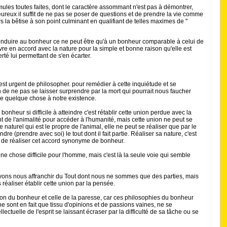
rmules toutes faites, dont le caractère assommant n'est pas à démontrer,
 heureux il suffit de ne pas se poser de questions et de prendre la vie comme
s la bêtise à son point culminant en qualifiant de telles maximes de "
 conduire au bonheur ce ne peut être qu'à un bonheur comparable à celui de
vre en accord avec la nature pour la simple et bonne raison qu'elle est
rté lui permettant de s'en écarter.
est urgent de philosopher. pour remédier à cette inquiétude et se
 de ne pas se laisser surprendre par la mort qui pourrait nous faucher
 quelque chose à notre existence.
bonheur si difficile à atteindre c'est rétablir cette union perdue avec la
 de l'animalité pour accéder à l'humanité, mais cette union ne peut se
 naturel qui est le propre de l'animal, elle ne peut se réaliser que par le
re (prendre avec soi) le tout dont il fait partie. Réaliser sa nature, c'est
 de réaliser cet accord synonyme de bonheur.
une chose difficile pour l'homme, mais c'est là la seule voie qui semble
uvons nous affranchir du Tout dont nous ne sommes que des parties, mais
 réaliser établir cette union par la pensée.
estion du bonheur et celle de la paresse, car ces philosophies du bonheur
sont en fait que tissu d'opinions et de passions vaines, ne se
lectuelle de l'esprit se laissant écraser par la difficulté de sa tâche ou se