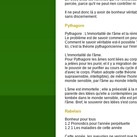
percée, parce qu'il ne peut rien contrôler ni r
Il ne peut donc là y avoir de bonheur vérita
sans discernement.
Pythagore
Pythagore : L'immortalité de l'âme et la rém
Le problème est de savoir comment on peu
Comment le savoir véritable est-il possible 
Ici, c'est la théorie pythagoricienne sur l'im
L'immortalité de l'âme.
Pour Pythagore les âmes sont liées au corps 
a jetées pour les punir, et il y a migration 
le pouvoir de se purifier au cours du cycle de
d'avec le corps. Platon adopte cette théor
suprasensible, intelligible), de même l'hom
monde sensible, par l'âme au monde intellig
L'âme est immortelle ; elle a préexisté à l
parente des Idées qu'elle a contemplées jadi
tombée dans le monde sensible, elle est pr
l'âme. Bref, le souvenir des Idées s'est con
Rabelais
Bonheur pour tous
1.2 Pronostics pour l'année perpétuelle
1.2.1 Les maladies de cette année
Cette année, les aveugles ne verront que b