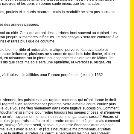
es pauvres, et les gens en bonne santé mieux que les malades.
s, poulets et canards mourront, mais la mortalité ne sera pas si cruelle
ause des années passées.
mal au côté. Ceux qui auront des diarrhées iront souvent au cabinet. Les
au jusqu'aux membres inférieurs. Le mal des yeux sera fort contraire à la
urtes et rares plus que de coutume.
ie bien horrible et redoutable, maligne, perverse, épouvantable et
ous son influence, plusieurs ne sauront de quel bois faire flèche, et bien
t, en raisonnant sur la pierre philosophale et les oreilles de Midas. Je
s dis que cette maladie sera une épidémie, et Averroès (Colliget, VII)
véritables et infaillibles pour l'année perpétuelle (extrait), 1532
i, viennent les paisibles, mais rapides moments qui m'ont donné le droit
si regrettés! Ah! recommencez pour moi votre aimable cours, coulez plus
ble, que vous ne fîtes réellement dans votre fugitive succession. Comment
i touchant et si simple, pour redire toujours les mêmes choses, et n'ennuyer
 je ne m'ennuyais moi-même en les recommençant sans cesse ? Encore si
 paroles, je pourrais le décrire et le rendre en quelque façon ; mais comment
 même, mais goûté, mais senti, sans que je puisse énoncer d'autre objet de
evais avec le soleil, et j'étais heureux; je me promenais, et j'étais
 je la quittais, et j'étais heureux; je parcourais les bois, les coteaux,