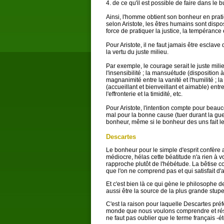
4. de ce qu'il est possible de faire dans le bu
Ainsi, l'homme obtient son bonheur en pratiq
selon Aristote, les êtres humains sont dispos
force de pratiquer la justice, la tempéranc
Pour Aristote, il ne faut jamais être esclave
la vertu du juste milieu.
Par exemple, le courage serait le juste mili
l'insensibilité ; la mansuétude (disposition 
magnanimité entre la vanité et l'humilité ; la 
(accueillant et bienveillant et aimable) entre 
l'effronterie et la timidité, etc.
Pour Aristote, l'intention compte pour beau
mal pour la bonne cause (tuer durant la gue
bonheur, même si le bonheur des uns fait l
Descartes
Le bonheur pour le simple d'esprit confère au
médiocre, hélas cette béatitude n'a rien à v
rapproche plutôt de l'hébétude. La bêtise co
que l'on ne comprend pas et qui satisfait d'
Et c'est bien là ce qui gène le philosophe 
aussi être la source de la plus grande stu
C'est la raison pour laquelle Descartes préf
monde que nous voulons comprendre et réserv
ne faut pas oublier que le terme français -ét