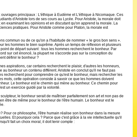
x ouvrages principaux : L'éthique à Eudème et L'éthique à Nicomaque. Ces
udiants d'Aristote lors de ses cours au Lycée. Pour Aristote, la morale doit
t en examinant les opinions et en discutant qu'on apprend la morale. La
ciences pratiques. Pour Aristote comme pour Platon, la morale est
 sens commun ou de ce qu'on a l'habitude de nommer « le gros bon sens ».
our les hommes le bien suprême. Après un temps de réflexion et plusieurs
le point de départ suivant : tous les hommes recherchent le bonheur. Par
ord sur cet énoncé, la plupart ne s'accorde pas sur la conception du
nt définir le bonheur ?
 aspirations, car certains recherchent le plaisir, d'autres les honneurs,
e au bonheur un contenu différent. Aristote en conclut qu'il ne faut pas
s recherchent pour comprendre ce qu'est le bonheur, mais rechercher les
es mots, cette opération consiste à savoir ce que les hommes doivent
bonheur. Le bonheur est le chemin qui mène au bonheur. Ce chemin pour
C'est un exercice guidé par la volonté.
sculpteur, le bonheur serait de maîtriser parfaitement son art et non pas de
it en être de même pour le bonheur de l'être humain. Le bonheur est le
ée.
e? Pour ce philosophe, l'être humain réalise son bonheur dans la mesure
ctuelles. Et pourquoi cela ? Parce que c'est grâce à la vie intellectuelle qu'il
qu'il fait un choix moral, il doit tenir compte :