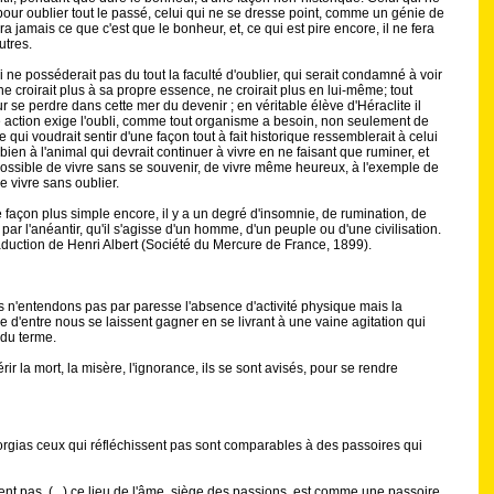
pour oublier tout le passé, celui qui ne se dresse point, comme un génie de
ra jamais ce que c'est que le bonheur, et, ce qui est pire encore, il ne fera
utres.
e posséderait pas du tout la faculté d'oublier, qui serait condamné à voir
 croirait plus à sa propre essence, ne croirait plus en lui-même; tout
r se perdre dans cette mer du devenir ; en véritable élève d'Héraclite il
ute action exige l'oubli, comme tout organisme a besoin, non seulement de
ui voudrait sentir d'une façon tout à fait historique ressemblerait à celui
bien à l'animal qui devrait continuer à vivre en ne faisant que ruminer, et
possible de vivre sans se souvenir, de vivre même heureux, à l'exemple de
e vivre sans oublier.
e façon plus simple encore, il y a un degré d'insomnie, de rumination, de
it par l'anéantir, qu'il s'agisse d'un homme, d'un peuple ou d'une civilisation.
raduction de Henri Albert (Société du Mercure de France, 1899).
ous n'entendons pas par paresse l'absence d'activité physique mais la
re d'entre nous se laissent gagner en se livrant à une vaine agitation qui
 du terme.
 la mort, la misère, l'ignorance, ils se sont avisés, pour se rendre
rgias ceux qui réfléchissent pas sont comparables à des passoires qui
ent pas, (...) ce lieu de l'âme, siège des passions, est comme une passoire