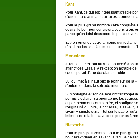
Kant
Pour Kant, ce qui est intéressant c'est le 
d'une nature animale qui lui est donnée, ma
Pour le plus grand nombre cette conquête se 
désirs, le bonheur consisterait donc alors 
parce qu'en total désaccord le plus souvent 
Et bien entendu ceux là même qui réclament
réalité ne les satisfait, eux qui demandent l
Montaigne
« Tout entier et tout nu » La pauvreté affe
attentif des Essais. A l'exception notable d
coeur, paraît d'une désolante aridité.
Lui qui met à si haut prix le bonheur de la 
s'enfermer dans la solitude intérieure.
Si Montaigne et son oeuvre ont fait l'objet
permis d'éclairer sa biographie, les source
et pertinemment commentée, et souligné son r
l'originalité du livre, la richesse, la saveu
vivant « simple et naïf, tel sur le papier qu'
intime, ses relations avec ses proches furen
Nietzsche
Pour le plus petit comme pour le plus grand b
pour m'exprimer en savant, la faculté de se