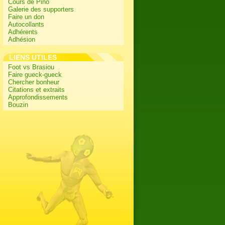
Cours de Pino
Galerie des supporters
Faire un don
Autocollants
Adhérents
Adhésion
LIENS UTILES
Foot vs Brasiou
Faire gueck-gueck
Chercher bonheur
Citations et extraits
Approfondissements
Bouzin