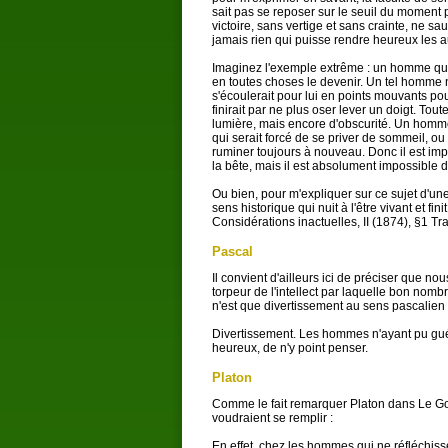
sait pas se reposer sur le seuil du moment 
victoire, sans vertige et sans crainte, ne sau
jamais rien qui puisse rendre heureux les a
Imaginez l'exemple extrême : un homme qui n
en toutes choses le devenir. Un tel homme ne
s'écoulerait pour lui en points mouvants pou
finirait par ne plus oser lever un doigt. To
lumière, mais encore d'obscurité. Un homme q
qui serait forcé de se priver de sommeil, ou 
ruminer toujours à nouveau. Donc il est im
la bête, mais il est absolument impossible d
Ou bien, pour m'expliquer sur ce sujet d'un
sens historique qui nuit à l'être vivant et fin
Considérations inactuelles, II (1874), §1 T
Pascal
Il convient d'ailleurs ici de préciser que n
torpeur de l'intellect par laquelle bon nomb
n'est que divertissement au sens pascalien
Divertissement. Les hommes n'ayant pu guérir
heureux, de n'y point penser.
Platon
Comme le fait remarquer Platon dans Le Go
voudraient se remplir :
En effet, chez les hommes qui ne réfléchiss