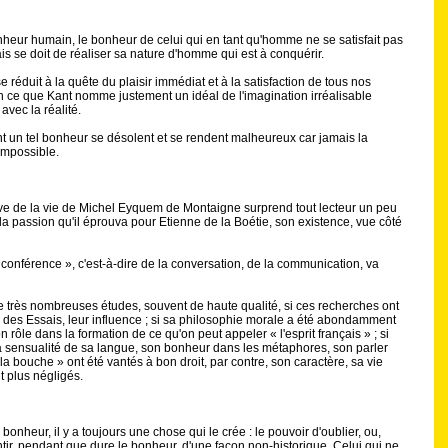
bonheur humain, le bonheur de celui qui en tant qu'homme ne se satisfait pas
is se doit de réaliser sa nature d'homme qui est à conquérir.
réduit à la quête du plaisir immédiat et à la satisfaction de tous nos
en ce que Kant nomme justement un idéal de l'imagination irréalisable
avec la réalité.
 un tel bonheur se désolent et se rendent malheureux car jamais la
'impossible.
ctive de la vie de Michel Eyquem de Montaigne surprend tout lecteur un peu
e la passion qu'il éprouva pour Etienne de la Boétie, son existence, vue côté
« conférence », c'est-à-dire de la conversation, de la communication, va
 de très nombreuses études, souvent de haute qualité, si ces recherches ont
s des Essais, leur influence ; si sa philosophie morale a été abondamment
ôle dans la formation de ce qu'on peut appeler « l'esprit français » ; si
r, la sensualité de sa langue, son bonheur dans les métaphores, son parler
à la bouche » ont été vantés à bon droit, par contre, son caractère, sa vie
t plus négligés.
onheur, il y a toujours une chose qui le crée : le pouvoir d'oublier, ou,
ntir, pendant que dure le bonheur, d'une façon non-historique. Celui qui ne