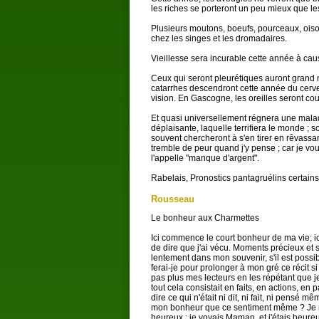
les riches se porteront un peu mieux que l
Plusieurs moutons, boeufs, pourceaux, oison
chez les singes et les dromadaires.
Vieillesse sera incurable cette année à c
Ceux qui seront pleurétiques auront grand 
catarrhes descendront cette année du cerve
vision. En Gascogne, les oreilles seront co
Et quasi universellement régnera une malad
déplaisante, laquelle terrifiera le monde ; s
souvent chercheront à s'en tirer en rêvassan
tremble de peur quand j'y pense ; car je vou
l'appelle "manque d'argent".
Rabelais, Pronostics pantagruélins certains, 
Rousseau
Le bonheur aux Charmettes
Ici commence le court bonheur de ma vie; ic
de dire que j'ai vécu. Moments précieux et 
lentement dans mon souvenir, s'il est possi
ferai-je pour prolonger à mon gré ce récit s
pas plus mes lecteurs en les répétant que
tout cela consistait en faits, en actions, en
dire ce qui n'était ni dit, ni fait, ni pensé
mon bonheur que ce sentiment même ? Je me l
heureux ; je voyais Maman, et j'étais heureux;