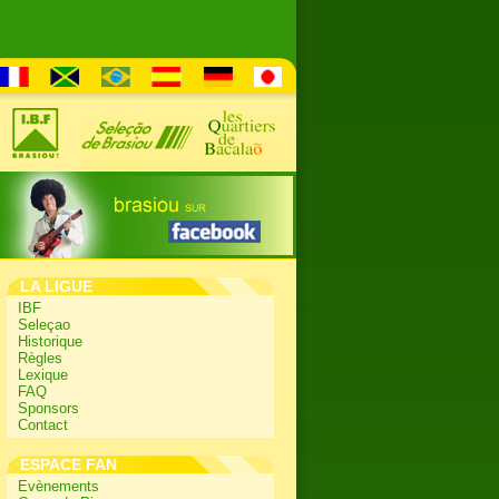
LA LIGUE
IBF
Seleçao
Historique
Règles
Lexique
FAQ
Sponsors
Contact
ESPACE FAN
Evènements