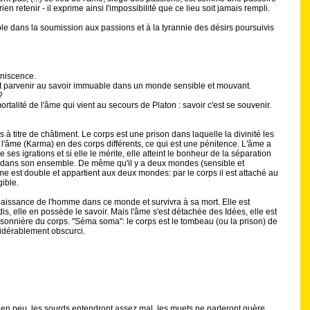
ien retenir - il exprime ainsi l'impossibilité que ce lieu soit jamais rempli.
ble dans la soumission aux passions et à la tyrannie des désirs poursuivis
iniscence.
t parvenir au savoir immuable dans un monde sensible et mouvant.
?
mortalité de l'âme qui vient au secours de Platon : savoir c'est se souvenir.
à titre de châtiment. Le corps est une prison dans laquelle la divinité les
de l'âme (Karma) en des corps différents, ce qui est une pénitence. L'âme a
 ses igrations et si elle le mérite, elle atteint le bonheur de la séparation
ie dans son ensemble. De même qu'il y a deux mondes (sensible et
me est double et appartient aux deux mondes: par le corps il est attaché au
ible.
a naissance de l'homme dans ce monde et survivra à sa mort. Elle est
s, elle en possède le savoir. Mais l'âme s'est détachée des Idées, elle est
isonnière du corps. "Séma soma": le corps est le tombeau (ou la prison) de
sidérablement obscurci.
ien peu, les sourds entendront assez mal, les muets ne parleront guère,