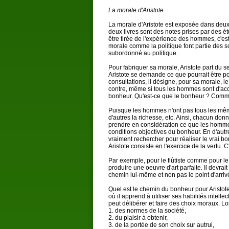
La morale d'Aristote
La morale d'Aristote est exposée dans deu
deux livres sont des notes prises par des ét
être tirée de l'expérience des hommes, c'es
morale comme la politique font partie des s
subordonné au politique.
Pour fabriquer sa morale, Aristote part du
Aristote se demande ce que pourrait être p
consultations, il désigne, pour sa morale, 
contre, même si tous les hommes sont d'acc
bonheur. Qu'est-ce que le bonheur ? Comme
Puisque les hommes n'ont pas tous les mêmes
d'autres la richesse, etc. Ainsi, chacun donn
prendre en considération ce que les homme
conditions objectives du bonheur. En d'autr
vraiment rechercher pour réaliser le vrai 
Aristote consiste en l'exercice de la vertu. 
Par exemple, pour le flûtiste comme pour le 
produire une oeuvre d'art parfaite. Il devra
chemin lui-même et non pas le point d'arriv
Quel est le chemin du bonheur pour Aristot
où il apprend à utiliser ses habilités intelle
peut délibérer et faire des choix moraux. Lors
1. des normes de la société,
2. du plaisir à obtenir,
3. de la portée de son choix sur autrui,