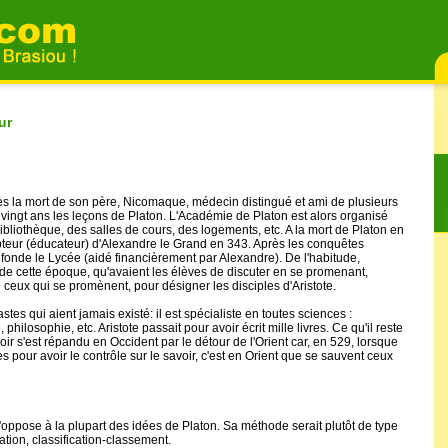
ur
ès la mort de son père, Nicomaque, médecin distingué et ami de plusieurs
nt vingt ans les leçons de Platon. L'Académie de Platon est alors organisé
bliothèque, des salles de cours, des logements, etc. A la mort de Platon en
cepteur (éducateur) d'Alexandre le Grand en 343. Après les conquêtes
l fonde le Lycée (aidé financièrement par Alexandre). De l'habitude,
 de cette époque, qu'avaient les élèves de discuter en se promenant,
ie ceux qui se promènent, pour désigner les disciples d'Aristote.
stes qui aient jamais existé: il est spécialiste en toutes sciences :
 philosophie, etc. Aristote passait pour avoir écrit mille livres. Ce qu'il reste
oir s'est répandu en Occident par le détour de l'Orient car, en 529, lorsque
s pour avoir le contrôle sur le savoir, c'est en Orient que se sauvent ceux
Il s'oppose à la plupart des idées de Platon. Sa méthode serait plutôt de type
tation, classification-classement.