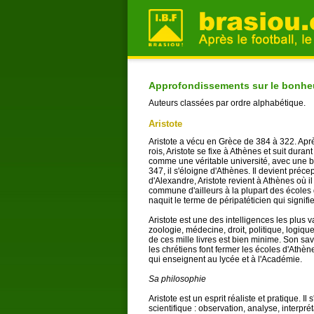
Approfondissements sur le bonhe
Auteurs classées par ordre alphabétique.
Aristote
Aristote a vécu en Grèce de 384 à 322. Apr
rois, Aristote se fixe à Athènes et suit dura
comme une véritable université, avec une bi
347, il s'éloigne d'Athènes. Il devient pré
d'Alexandre, Aristote revient à Athènes où i
commune d'ailleurs à la plupart des écoles
naquit le terme de péripatéticien qui signif
Aristote est une des intelligences les plus va
zoologie, médecine, droit, politique, logique,
de ces mille livres est bien minime. Son sav
les chrétiens font fermer les écoles d'Athène
qui enseignent au lycée et à l'Académie.
Sa philosophie
Aristote est un esprit réaliste et pratique. 
scientifique : observation, analyse, interpré