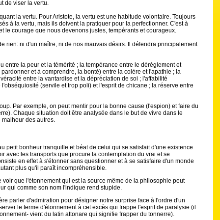
t de viser la vertu.
uant la vertu. Pour Aristote, la vertu est une habitude volontaire. Toujours
és à la vertu, mais ils doivent la pratiquer pour la perfectionner. C'est à
e et le courage que nous devenons justes, tempérants et courageux.
 de rien: ni d'un maître, ni de nos mauvais désirs. Il défendra principalement
eu entre la peur et la témérité ; la tempérance entre le dérèglement et
à pardonner et à comprendre, la bonté) entre la colère et l'apathie ; la
véracité entre la vantardise et la dépréciation de soi ; l'affabilité
l'obséquiosité (servile et trop poli) et l'esprit de chicane ; la réserve entre
coup. Par exemple, on peut mentir pour la bonne cause (l'espion) et faire du
rre). Chaque situation doit être analysée dans le but de vivre dans le
e malheur des autres.
 petit bonheur tranquille et béat de celui qui se satisfait d'une existence
oir avec les transports que procure la contemplation du vrai et se
nsiste en effet à s'étonner sans questionner et à se satisfaire d'un monde
autant plus qu'il paraît incompréhensible.
de voir que l'étonnement qui est la source même de la philosophie peut
peur qui comme son nom l'indique rend stupide.
ère parler d'admiration pour désigner notre surprise face à l'ordre d'un
er le terme d'étonnement à cet excès qui frappe l'esprit de paralysie (il
onnement- vient du latin attonare qui signifie frapper du tonnerre).