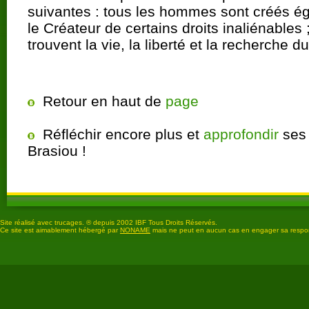
suivantes : tous les hommes sont créés ég
le Créateur de certains droits inaliénables 
trouvent la vie, la liberté et la recherche d
Retour en haut de
page
Réfléchir encore plus et
approfondir
ses 
Brasiou !
Site réalisé avec trucages. ® depuis 2002 IBF Tous Droits Réservés.
Ce site est aimablement hébergé par
NONAME
mais ne peut en aucun cas en engager sa respon