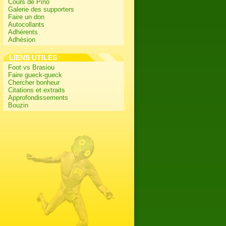
Cours de Pino
Galerie des supporters
Faire un don
Autocollants
Adhérents
Adhésion
LIENS UTILES
Foot vs Brasiou
Faire gueck-gueck
Chercher bonheur
Citations et extraits
Approfondissements
Bouzin