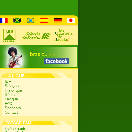
LA LIGUE
IBF
Seleçao
Historique
Règles
Lexique
FAQ
Sponsors
Contact
ESPACE FAN
Evènements