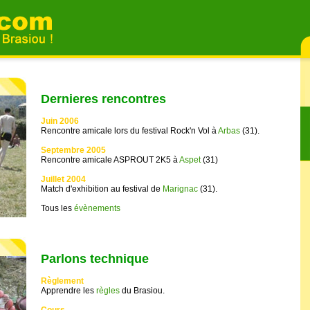
Dernieres rencontres
Juin 2006
Rencontre amicale lors du festival Rock'n Vol à
Arbas
(31).
Septembre 2005
Rencontre amicale ASPROUT 2K5 à
Aspet
(31)
Juillet 2004
Match d'exhibition au festival de
Marignac
(31).
Tous les
évènements
Parlons technique
Règlement
Apprendre les
règles
du Brasiou.