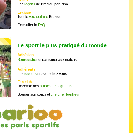
Cours
Les
leçons
de Brasiou par Pino.
Lexique
Tout le
vocabulaire
Brasiou.
Consulter la
FAQ
Le sport le plus pratiqué du monde
Adhésion
Senregistrer
et participer aux matchs.
Adhérents
Les
joueurs
près de chez vous.
Fan club
Recevoir des
autocollants gratuits
.
Bouger son corps et
chercher bonheur